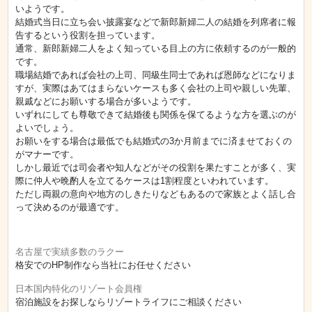
いようです。
結婚式当日に立ち会い披露宴などで新郎新婦二人の結婚を列席者に報
告するという役割を担っています。
通常、新郎新婦二人をよく知っている目上の方に依頼するのが一般的
です。
職場結婚であれば会社の上司、同級生同士であれば恩師などになりま
すが、実際はあてはまらないケースも多く会社の上司や親しい先輩、
親戚などにお願いする場合が多いようです。
いずれにしても尊敬できて結婚後も関係を保てるような方を選ぶのが
よいでしょう。
お願いをする場合は最低でも結婚式の3か月前までに済ませておくの
がマナーです。
しかし最近では司会者や知人などがその役割を果たすことが多く、実
際に仲人や晩酌人を立てるケースは1割程度といわれています。
ただし両親の意向や地方のしきたりなどもあるので家族とよく話し合
って決めるのが最適です。
名古屋で実績多数のラクー
格安でのHP制作なら当社にお任せください
日本国内特化のリゾート会員権
宿泊施設をお探しならリゾートライフにご相談ください